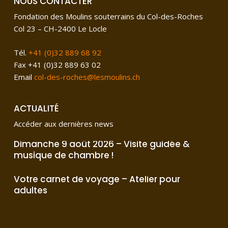
NOUS CONTACTER
Fondation des Moulins souterrains du Col-des-Roches
Col 23 – CH-2400 Le Locle
Tél.
+41 (0)32 889 68 92
Fax +41 (0)32 889 63 02
Email
col-des-roches@lesmoulins.ch
ACTUALITÉ
Accéder aux dernières news
Dimanche
Dimanche 9 août 2026 – Visite guidée &
9
août
musique de chambre !
2026
–
Votre
Visite
Votre carnet de voyage – Atelier pour
carnet
guidée
de
adultes
&
voyage
musique
–
de
Atelier
chambre
pour