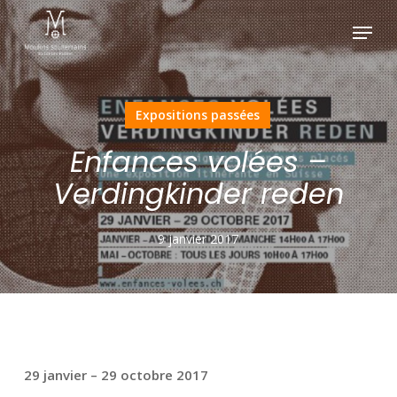
Skip
Menu
to
main
content
Expositions passées
Enfances volées –
Verdingkinder reden
9 janvier 2017
29 janvier – 29 octobre 2017