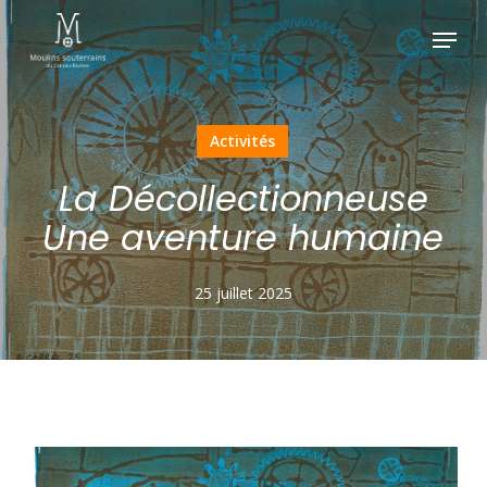
Skip
Menu
to
main
content
Activités
La Décollectionneuse
Une aventure humaine
25 juillet 2025