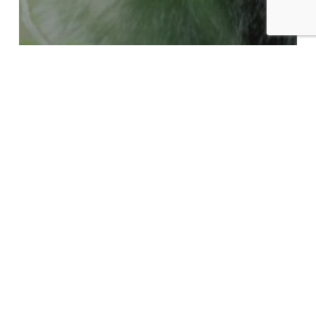
Archives
La Nature amoureuse, faune de nos
régions
Ascension