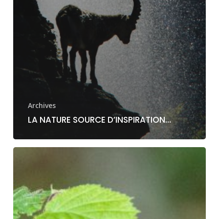
Archives
LA NATURE SOURCE D’INSPIRATION…
La
Nature
amoureuse,
faune
de
nos