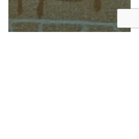
Activités
La Décollectionneuse Une sculpture
collective
La
Décollectionneuse
Une
aventure