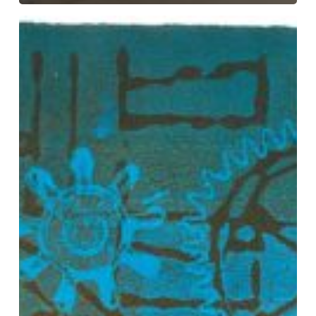
La
Décollectionneuse
Une
sculpture
collective