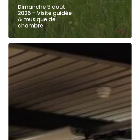
Dimanche 9 août
2026 – Visite guidée
& musique de
chambre !
Une
nouvelle
salle
consacrée
à
l’histoire
du
Locle