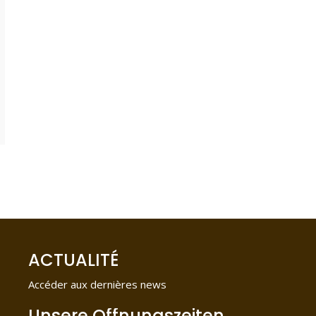
ACTUALITÉ
Accéder aux dernières news
Unsere
Unsere Öffnungszeiten
Öffnungszeiten