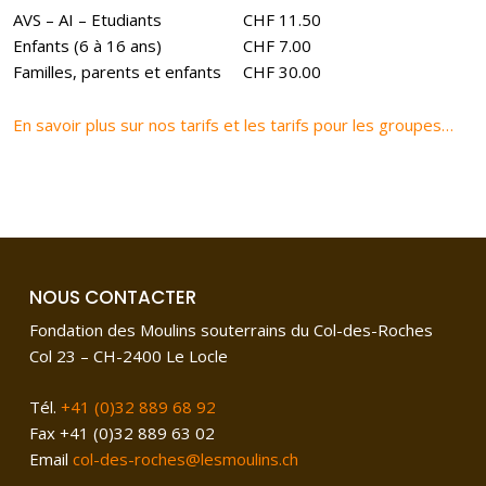
AVS – AI – Etudiants
CHF 11.50
Enfants (6 à 16 ans)
CHF 7.00
Familles, parents et enfants
CHF 30.00
En savoir plus sur nos tarifs et les tarifs pour les groupes…
NOUS CONTACTER
Fondation des Moulins souterrains du Col-des-Roches
Col 23 – CH-2400 Le Locle
Tél.
+41 (0)32 889 68 92
Fax +41 (0)32 889 63 02
Email
col-des-roches@lesmoulins.ch