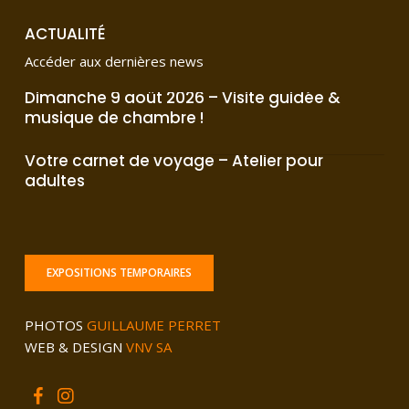
ACTUALITÉ
Accéder aux dernières news
Dimanche
Dimanche 9 août 2026 – Visite guidée &
9
août
musique de chambre !
2026
–
Votre
Visite
Votre carnet de voyage – Atelier pour
carnet
guidée
de
adultes
&
voyage
musique
–
de
Atelier
chambre
pour
!
adultes
EXPOSITIONS TEMPORAIRES
PHOTOS
GUILLAUME PERRET
WEB & DESIGN
VNV SA