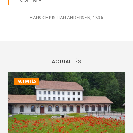
HANS CHRISTIAN ANDERSEN, 1836
ACTUALITÉS
Dimanche
ACTIVITÉS
9
août
2026
–
Visite
guidée
&
musique